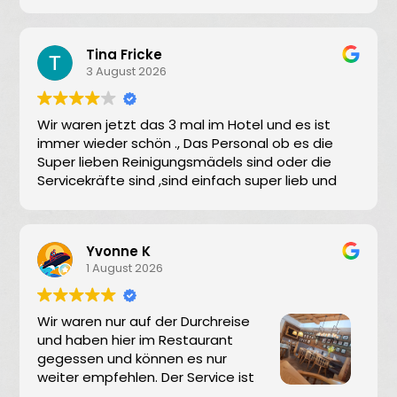
הקטנים. חדרים גדולים, נעימים ונקיים. ארוחת בוקר וארוחת
ערב מצויינות, חדר משחקים חמוד לילדים, טרמפולינה בחוץ,
הבן הקטן שלי היה מאושר מזה. מיקום מעולה, חניה נוחה, נוף
Tina Fricke
מהמם מהמרפסת. מלון מושלם! מומלץ מאוד!!תודה לצוות על
3 August 2026
חופשה נפלאה.
Wir waren jetzt das 3 mal im Hotel und es ist
immer wieder schön ., Das Personal ob es die
Super lieben Reinigungsmädels sind oder die
Servicekräfte sind ,sind einfach super lieb und
immer bemüht auf die Wünsche
einzugehen….Wir kommen gerne wieder … Liebe
Grüße aus Niedersachsen von Fam Fricke
Yvonne K
1 August 2026
Wir waren nur auf der Durchreise
und haben hier im Restaurant
gegessen und können es nur
weiter empfehlen. Der Service ist
sehr freundlich und