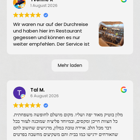
1 August 2026
Wir waren nur auf der Durchreise
und haben hier im Restaurant
gegessen und können es nur
weiter empfehlen. Der Service ist
sehr freundlich und
zuvorkommend. Wir hatten alle Schnitzel vom
Schwein oder vom Hähnchen. War alles sehr
Mehr laden
lecker.
Tal M.
6 August 2026
מלון בוטיק מאוד יפה ושליו. מקום מושלם לחופשה משפחתית.
כל הצוות חייכן ומקסים, ובמיוחד פליציה שמוכנה לעזור בכל
דבר מכל הלב. אוירה טובה במלון, מרגישים שחשוב להם
שהאורחים ירגישו כמו בבית והם משקיעים מחשבה בפרטים