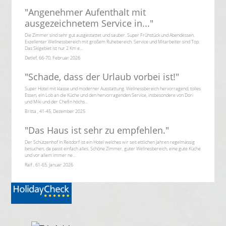
"
Angenehmer Aufenthalt mit
ausgezeichnetem Service in...
"
Die Zimmer sind sehr gut ausgestattet und sauber. Super Frühstück und Abendessen.
Exzellenter Wellnessbereich mit großem Ruhebereich. Service und Mitarbeiter sind Top.
Das Skigebiet ist nur 2 Km e...
Detlef, 66-70, Februar 2026
"
Schade, dass der Urlaub vorbei ist!
"
Super Hotel mit klasse und moderner Ausstattung. Wellnessbereich hervorragend, tolles
Essen, ein Lob an die Küche und den hervorragenden Service, insbesondere von Dori
und Miki und der Chefin höchs...
Britta , 41-45, Dezember 2025
"
Das Haus ist sehr zu empfehlen.
"
Der Schützenhof in Reitdorf ist ein Hotel welches wir seit ettlichen Jahren regelmässig
besuchen, da passt einfach alles. Schöne Zimmer, guter Wellnesbereich, eine gute Küche
und vor allem immer ne...
Ralf , 61-65, Januar 2026