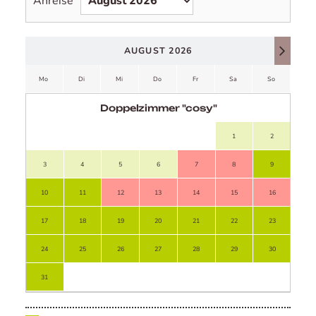
Anreise
AUGUST 2026
Mo
Di
Mi
Do
Fr
Sa
So
Mo
Doppelzimmer "cosy"
Mo
Di
Mi
Do
Fr
Sa
So
1
2
3
4
5
6
7
8
9
7
10
11
12
13
14
15
16
14
17
18
19
20
21
22
23
21
24
25
26
27
28
29
30
28
31